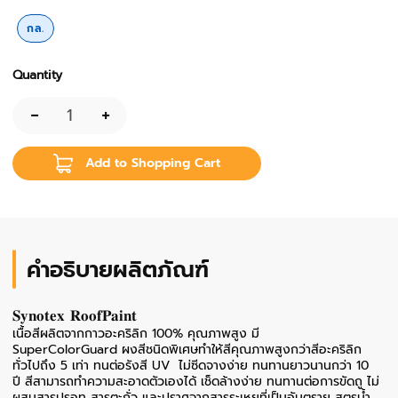
กล.
Quantity
-
+
Add to Shopping Cart
คำอธิบายผลิตภัณฑ์
𝐒𝐲𝐧𝐨𝐭𝐞𝐱 𝐑𝐨𝐨𝐟𝐏𝐚𝐢𝐧𝐭
เนื้อสีผลิตจากกาวอะคริลิก 100% คุณภาพสูง
มี
SuperColorGuard ผงสีชนิดพิเศษ
ทำให้สีคุณภาพสูงกว่าสีอะคริลิก
ทั่วไปถึง 5 เท่า ทนต่อรังสี UV
ไม่ซีดจางง่าย ทนทานยาวนานกว่า 10
ปี
สีสามารถทำความสะอาดตัวเองได้ เช็ดล้างง่าย ทนทานต่อการขัดถู
ไม่
ผสมสารปรอท สารตะกั่ว และปราศจากสารระเหยที่เป็นอันตราย
สูตรน้ำ