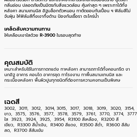
กลิ่นอ่อน ปลอดภัยเป็นมิตรกับสิ่งแวดล้อม
คุ้มค่าสุด ๆ เพราะทาได้ทั้ง
หลังคา สนามเทนนิส อิฐบล็อกตัวหนอน ทาตัดขอบกันเปื้อน
ฯ
ฟิล์มสีไม่
จับฝุ่น ให้ฟิล์มสีกึ่งเงากึ่งด้าน
ป้องกันเชื้อรา ตะไคร่น้ำ
เคล็ดลับความทนทาน
ให้เคลือบเงาใสด้วย
R-3900
ในรอบสุดท้าย
คุณสมบัติ
เหมาะสำหรับใช้ในการทาตกแต่ง ทาหลังคา สามารถทาได้ทั้งคอนกรีต งา
นกอิฐ อาคาร คอนโด อาคารชุด ทาโรงงาน ทาพื้นสนามเทนนิส และ
กระเบื้องหลังคา พื้นผิวปูนทุกชนิดที่ต้องการความคงทนเป็นพิเศษ
เฉดสี
3002,
3011,
3012,
3014
,
3015,
3017,
3018,
3019,
3020,
3154,
ขาว,
3575,
3576,
3577,
3578,
3579,
3761,
3770,
3774,
3777
ใส
3923,
3924,
3925,
3954,
R3100
สีเหลือง,
R3200
สี
เขียว,
R3300
สีน้ำเงิน,
R3400
สีแดง,
R3500
สีดำ,
R3600
สีส้ม
สด,
R3700
สีส้มเข้ม