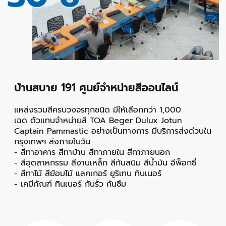
บ้านสบาย 191 ศูนย์จำหน่ายสีออนไลน์
แหล่งรวมสีครบวงจร
ทุกชนิด มีให้เลือกกว่า 1,000
เฉด ตัวแทนจำหน่ายสี TOA Beger Dulux Jotun
Captain Pammastic อย่างเป็นทางการ มีบริการส่งด่วนใน
กรุงเทพฯ ส่งภายในวัน
- สีทาอาคาร สีทาบ้าน สีทาภายใน สีทาภายนอก
- สีอุตสาหกรรม สีงานเหล็ก สีกันสนิม สีน้ำมัน อีพ็อกซี่
- สีทาไม้ สีย้อมไม้ แลคเกอร์ ยูริเทน
ทินเนอร์
- เคมีภัณฑ์ ทินเนอร์ กันรั่ว กันซึม