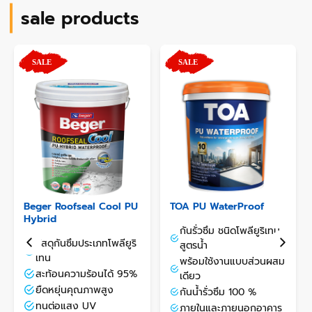
sale products
Beger Roofseal Cool PU
TOA PU WaterProof
Hybrid
กันรั่วซึม ชนิดโพลียูริเทน
วัสดุกันซึมประเภทโพลียูริ
สูตรน้ำ
เทน
พร้อมใช้งานแบบส่วนผสม
สะท้อนความร้อนได้ 95%
เดียว
ยืดหยุ่นคุณภาพสูง
กันน้ำรั่วซึม 100 %
ทนต่อแสง UV
ภายในและภายนอกอาคาร