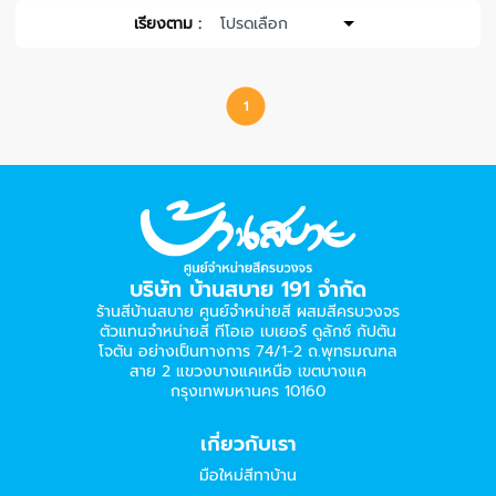
เรียงตาม :
1
บริษัท บ้านสบาย 191 จำกัด
ร้านสีบ้านสบาย ศูนย์จำหน่ายสี ผสมสีครบวงจร
ตัวแทนจำหน่ายสี ทีโอเอ เบเยอร์​ ดูลักซ์ กัปตัน
โจตัน อย่างเป็นทางการ 74/1-2 ถ.พุทธมณฑล
สาย 2 แขวงบางแคเหนือ เขตบางแค
กรุงเทพมหานคร 10160
เกี่ยวกับเรา
มือใหม่สีทาบ้าน